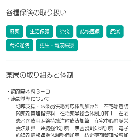
各種保険の取り扱い
麻薬
生活保護
労災
結核医療
原爆
精神通院
更生・育成医療
薬局の取り組みと体制
・調剤基本料３－ロ
・施設基準について
地域支援・医薬品供給対応体制加算５ 在宅患者訪
問薬剤管理指導料 在宅薬学総合体制加算１ 在宅
患者医療用麻薬持続注射療法加算 在宅中心静脈栄
養法加算 連携強化加算 無菌製剤処理加算 電子
的調剤情報連携体制整備加算 特定薬剤管理指導加