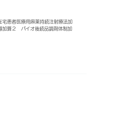
在宅患者医療用麻薬持続注射療法加
導加算２ バイオ後続品調剤体制加