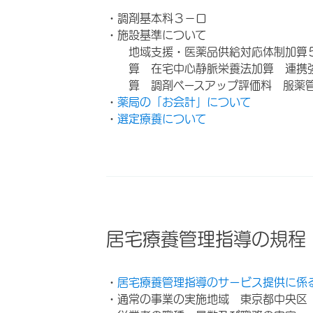
・調剤基本料３－ロ
・施設基準について
地域支援・医薬品供給対応体制加算
算 在宅中心静脈栄養法加算 連携
算 調剤ベースアップ評価料 服薬
・
薬局の「お会計」について
・
選定療養について
居宅療養管理指導の規程
・
居宅療養管理指導のサービス提供に係
・通常の事業の実施地域 東京都中央区