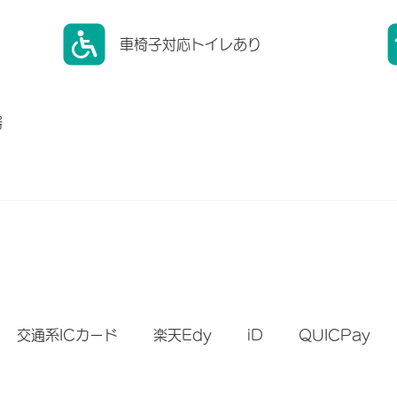
車椅子対応トイレあり
器
）
交通系ICカード
楽天Edy
iD
QUICPay