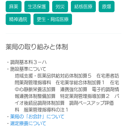
麻薬
生活保護
労災
結核医療
原爆
精神通院
更生・育成医療
薬局の取り組みと体制
・調剤基本料３－ハ
・施設基準について
地域支援・医薬品供給対応体制加算５ 在宅患者訪
問薬剤管理指導料 在宅薬学総合体制加算１ 在宅
中心静脈栄養法加算 連携強化加算 電子的調剤情
報連携体制整備加算 特定薬剤管理指導加算２ バ
イオ後続品調剤体制加算 調剤ベースアップ評価
料 服薬管理指導料の注１
・
薬局の「お会計」について
・
選定療養について