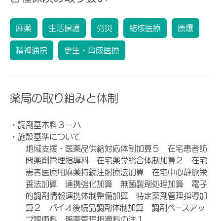
麻薬
生活保護
労災
結核医療
原爆
精神通院
更生・育成医療
薬局の取り組みと体制
・調剤基本料３－ハ
・施設基準について
地域支援・医薬品供給対応体制加算５ 在宅患者訪
問薬剤管理指導料 在宅薬学総合体制加算２ 在宅
患者医療用麻薬持続注射療法加算 在宅中心静脈栄
養法加算 連携強化加算 無菌製剤処理加算 電子
的調剤情報連携体制整備加算 特定薬剤管理指導加
算２ バイオ後続品調剤体制加算 調剤ベースアッ
プ評価料 服薬管理指導料の注１