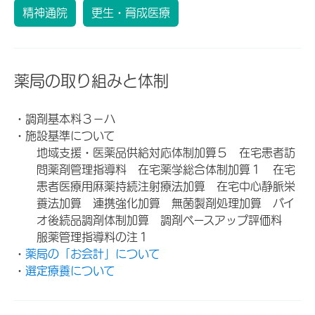
精神通院
更生・育成医療
薬局の取り組みと体制
・調剤基本料３－ハ
・施設基準について
地域支援・医薬品供給対応体制加算５ 在宅患者訪
問薬剤管理指導料 在宅薬学総合体制加算１ 在宅
患者医療用麻薬持続注射療法加算 在宅中心静脈栄
養法加算 連携強化加算 無菌製剤処理加算 バイ
オ後続品調剤体制加算 調剤ベースアップ評価料
服薬管理指導料の注１
・
薬局の「お会計」について
・
選定療養について