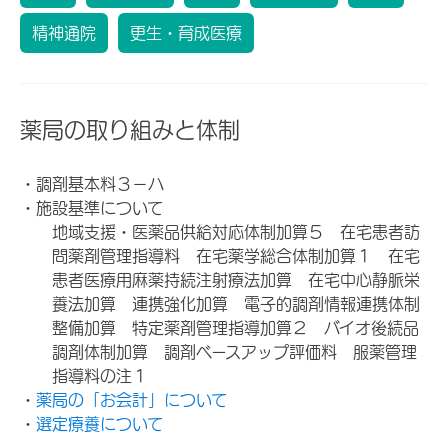
精神通院
更生・育成医療
薬局の取り組みと体制
・調剤基本料３－ハ
・施設基準について
地域支援・医薬品供給対応体制加算５ 在宅患者訪
問薬剤管理指導料 在宅薬学総合体制加算１ 在宅
患者医療用麻薬持続注射療法加算 在宅中心静脈栄
養法加算 連携強化加算 電子的調剤情報連携体制
整備加算 特定薬剤管理指導加算２ バイオ後続品
調剤体制加算 調剤ベースアップ評価料 服薬管理
指導料の注１
・
薬局の「お会計」について
・
選定療養について