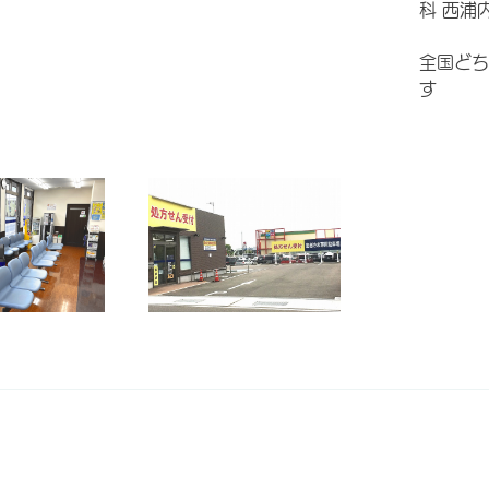
科 西浦
全国どち
す