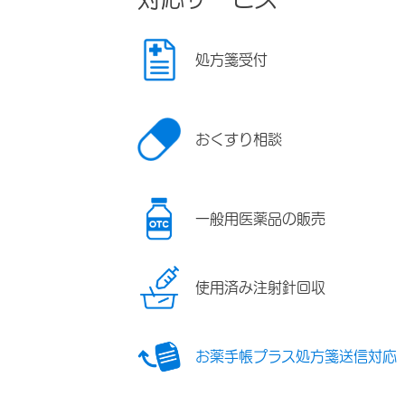
処方箋受付
おくすり相談
一般用医薬品の販売
使用済み注射針回収
お薬手帳プラス処方箋送信対応