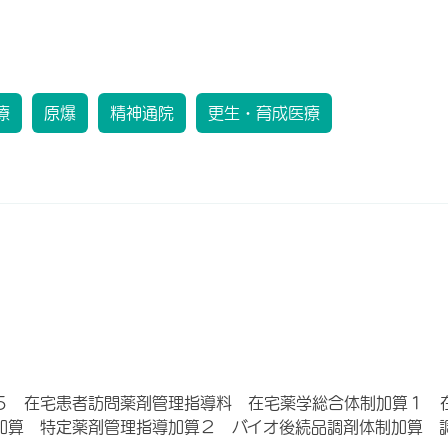
療
原爆
精神通院
更生・育成医療
５ 在宅患者訪問薬剤管理指導料 在宅薬学総合体制加算１ 
加算 特定薬剤管理指導加算２ バイオ後続品調剤体制加算 