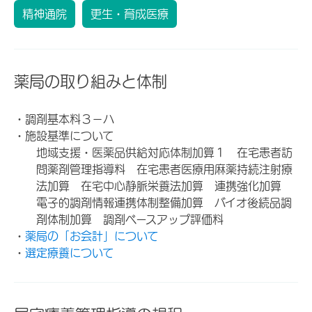
精神通院
更生・育成医療
薬局の取り組みと体制
・調剤基本料３－ハ
・施設基準について
地域支援・医薬品供給対応体制加算１ 在宅患者訪
問薬剤管理指導料 在宅患者医療用麻薬持続注射療
法加算 在宅中心静脈栄養法加算 連携強化加算
電子的調剤情報連携体制整備加算 バイオ後続品調
剤体制加算 調剤ベースアップ評価料
・
薬局の「お会計」について
・
選定療養について