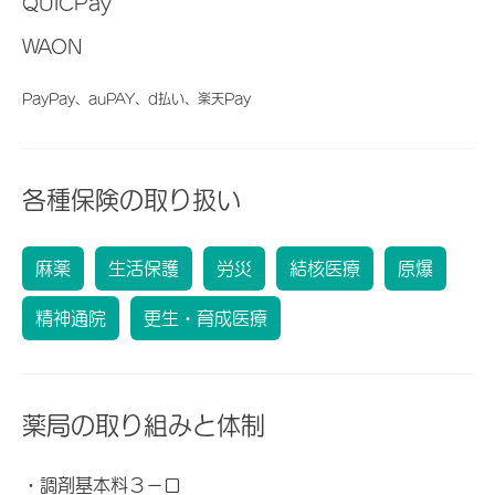
QUICPay
WAON
PayPay、auPAY、d払い、楽天Pay
各種保険の取り扱い
麻薬
生活保護
労災
結核医療
原爆
精神通院
更生・育成医療
薬局の取り組みと体制
・調剤基本料３－ロ