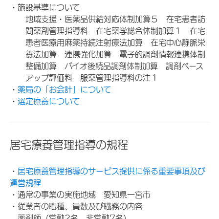
・施設基準について
地域支援・医薬品供給対応体制加算５ 在宅患者訪
問薬剤管理指導料 在宅薬学総合体制加算１ 在宅
患者医療用麻薬持続注射療法加算 在宅中心静脈栄
養法加算 連携強化加算 電子的調剤情報連携体制
整備加算 バイオ後続品調剤体制加算 調剤ベース
アップ評価料 服薬管理指導料の注１
・
薬局の「お会計」について
・
選定療養について
居宅療養管理指導の規程
・
居宅療養管理指導のサービス提供に係る重要事項及び
運営規程
・通常の事業の実施地域 愛知県一宮市
・従業者の職種、員数及び職務の内容
薬剤師（常勤2名、非常勤7名）