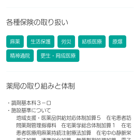
各種保険の取り扱い
麻薬
生活保護
労災
結核医療
原爆
精神通院
更生・育成医療
薬局の取り組みと体制
・調剤基本料３－ロ
・施設基準について
地域支援・医薬品供給対応体制加算５ 在宅患者訪
問薬剤管理指導料 在宅薬学総合体制加算１ 在宅
患者医療用麻薬持続注射療法加算 在宅中心静脈栄