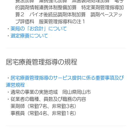
養法加算 連携強化加算 無菌製剤処理加算 電子
的調剤情報連携体制整備加算 特定薬剤管理指導加
算２ バイオ後続品調剤体制加算 調剤ベースアッ
プ評価料 服薬管理指導料の注１
・
薬局の「お会計」について
・
選定療養について
居宅療養管理指導の規程
・
居宅療養管理指導のサービス提供に係る重要事項及び
運営規程
・通常の事業の実施地域 岡山県岡山市
・従業者の職種、員数及び職務の内容
薬剤師（常勤7名、非常勤3名）
事務員（常勤4名、非常勤1名）