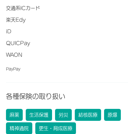
交通系ICカード
楽天Edy
iD
QUICPay
WAON
PayPay
各種保険の取り扱い
麻薬
生活保護
労災
結核医療
原爆
精神通院
更生・育成医療