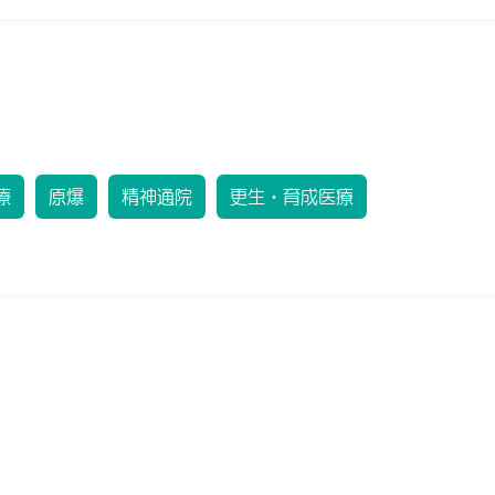
療
原爆
精神通院
更生・育成医療