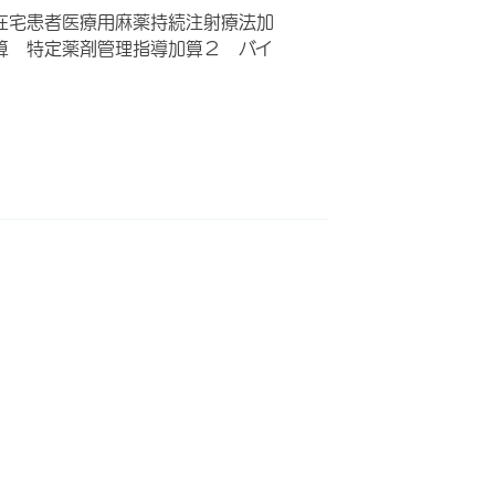
在宅患者医療用麻薬持続注射療法加
算 特定薬剤管理指導加算２ バイ