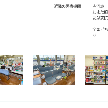
近隣の医療機関
古河赤十
わまた眼
記念病院
全国どち
す