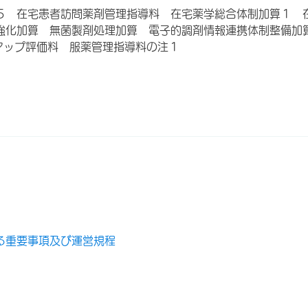
５ 在宅患者訪問薬剤管理指導料 在宅薬学総合体制加算１ 
強化加算 無菌製剤処理加算 電子的調剤情報連携体制整備加
アップ評価料 服薬管理指導料の注１
る重要事項及び運営規程