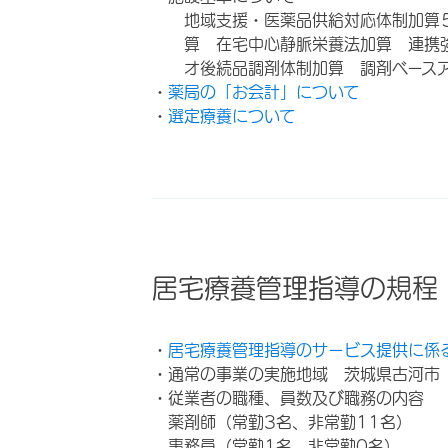
地域支援・医薬品供給対応体制加算
算 在宅中心静脈栄養法加算 連携
オ後続品調剤体制加算 調剤ベース
・
薬局の「お会計」について
・
選定療養について
居宅療養管理指導の規程
・
居宅療養管理指導のサービス提供に係
・通常の事業の実施地域 茨城県古河市
・従業者の職種、員数及び職務の内容
薬剤師（常勤3名、非常勤11名）
事務員（常勤1名、非常勤0名）