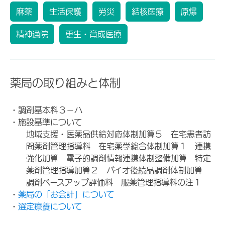
麻薬
生活保護
労災
結核医療
原爆
精神通院
更生・育成医療
薬局の取り組みと体制
・調剤基本料３－ハ
・施設基準について
地域支援・医薬品供給対応体制加算５ 在宅患者訪
問薬剤管理指導料 在宅薬学総合体制加算１ 連携
強化加算 電子的調剤情報連携体制整備加算 特定
薬剤管理指導加算２ バイオ後続品調剤体制加算
調剤ベースアップ評価料 服薬管理指導料の注１
・
薬局の「お会計」について
・
選定療養について