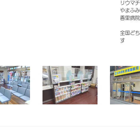
リウマ
やまふみ
香里病院
全国どち
す