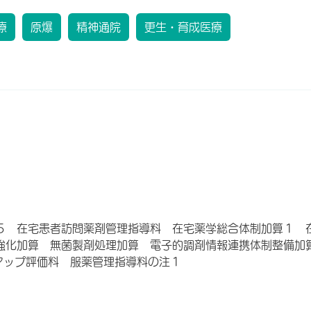
療
原爆
精神通院
更生・育成医療
５ 在宅患者訪問薬剤管理指導料 在宅薬学総合体制加算１ 
強化加算 無菌製剤処理加算 電子的調剤情報連携体制整備加
アップ評価料 服薬管理指導料の注１