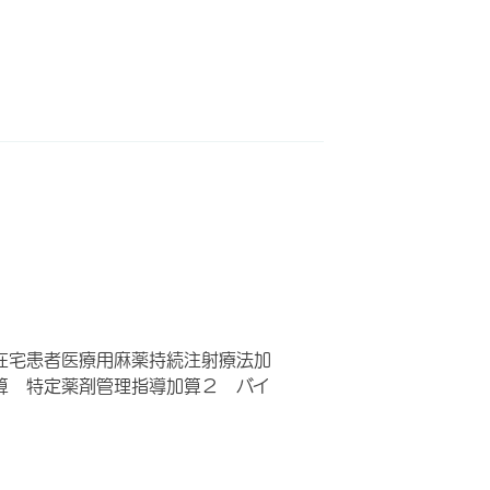
在宅患者医療用麻薬持続注射療法加
算 特定薬剤管理指導加算２ バイ