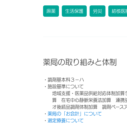
麻薬
生活保護
労災
結核医
薬局の取り組みと体制
・調剤基本料３－ハ
・施設基準について
地域支援・医薬品供給対応体制加算
算 在宅中心静脈栄養法加算 連携
オ後続品調剤体制加算 調剤ベース
・
薬局の「お会計」について
・
選定療養について