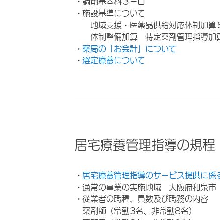
・調剤基本料３－ロ
・施設基準について
地域支援・医薬品供給対応体制加算
体制整備加算 特定薬剤管理指導加
・
薬局の「お会計」について
・
選定療養について
居宅療養管理指導の規程
・
居宅療養管理指導のサービス提供に係
・通常の事業の実施地域 大阪府和泉市
・従業者の職種、員数及び職務の内容
薬剤師（常勤3名、非常勤8名）