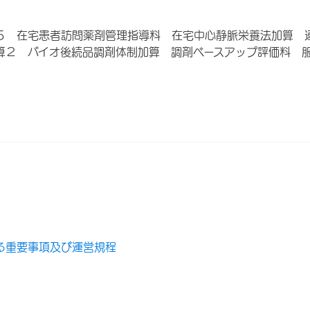
５ 在宅患者訪問薬剤管理指導料 在宅中心静脈栄養法加算 
算２ バイオ後続品調剤体制加算 調剤ベースアップ評価料 
る重要事項及び運営規程