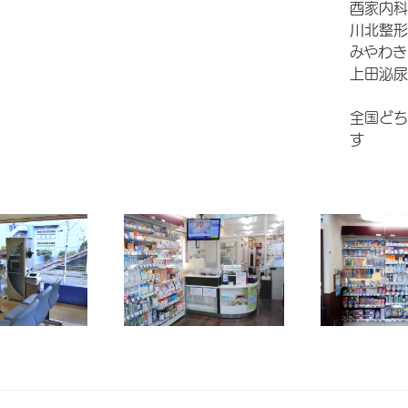
酉家内科
川北整形
みやわき
上田泌尿
全国どち
す