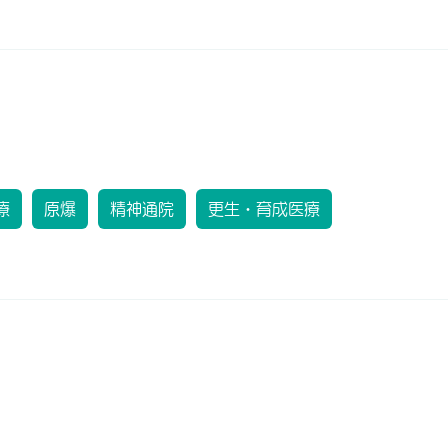
療
原爆
精神通院
更生・育成医療