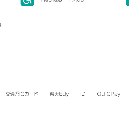
器
）
交通系ICカード
楽天Edy
iD
QUICPay