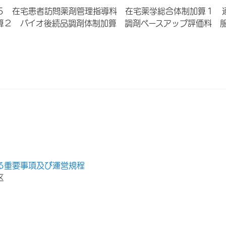
５ 在宅患者訪問薬剤管理指導料 在宅薬学総合体制加算１ 
算２ バイオ後続品調剤体制加算 調剤ベースアップ評価料 
る重要事項及び運営規程
区