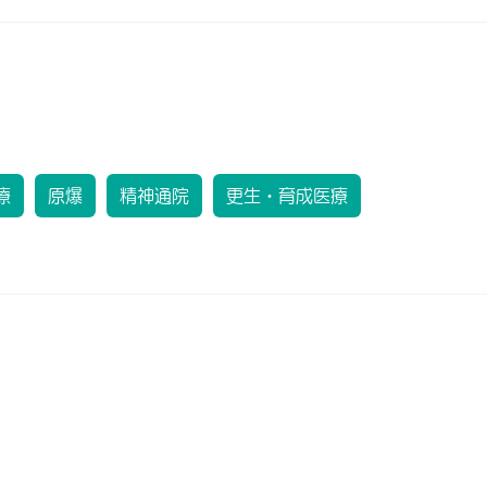
療
原爆
精神通院
更生・育成医療