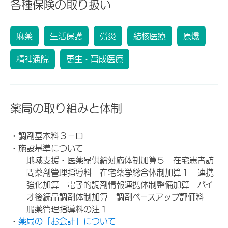
各種保険の取り扱い
麻薬
生活保護
労災
結核医療
原爆
精神通院
更生・育成医療
薬局の取り組みと体制
・調剤基本料３－ロ
・施設基準について
地域支援・医薬品供給対応体制加算５ 在宅患者訪
問薬剤管理指導料 在宅薬学総合体制加算１ 連携
強化加算 電子的調剤情報連携体制整備加算 バイ
オ後続品調剤体制加算 調剤ベースアップ評価料
服薬管理指導料の注１
・
薬局の「お会計」について