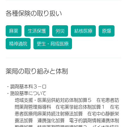
各種保険の取り扱い
麻薬
生活保護
労災
結核医療
原爆
精神通院
更生・育成医療
薬局の取り組みと体制
・調剤基本料３－ロ
・施設基準について
地域支援・医薬品供給対応体制加算５ 在宅患者訪
問薬剤管理指導料 在宅薬学総合体制加算１ 在宅
患者医療用麻薬持続注射療法加算 在宅中心静脈栄
養法加算 連携強化加算 電子的調剤情報連携体制