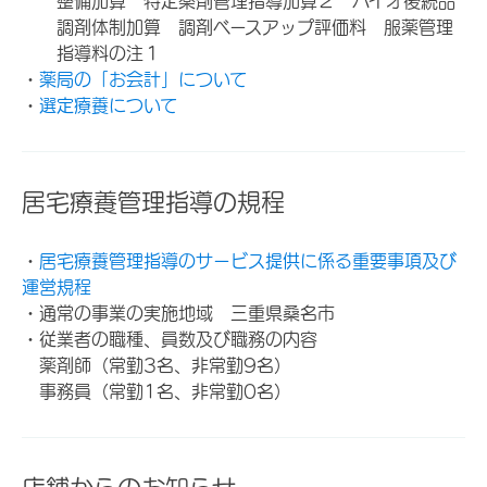
整備加算 特定薬剤管理指導加算２ バイオ後続品
調剤体制加算 調剤ベースアップ評価料 服薬管理
指導料の注１
・
薬局の「お会計」について
・
選定療養について
居宅療養管理指導の規程
・
居宅療養管理指導のサービス提供に係る重要事項及び
運営規程
・通常の事業の実施地域 三重県桑名市
・従業者の職種、員数及び職務の内容
薬剤師（常勤3名、非常勤9名）
事務員（常勤1名、非常勤0名）