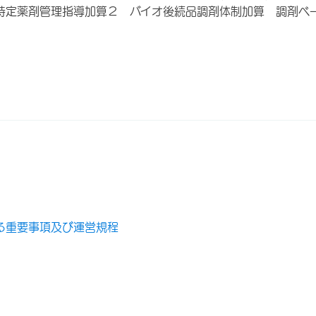
特定薬剤管理指導加算２ バイオ後続品調剤体制加算 調剤ベ
る重要事項及び運営規程