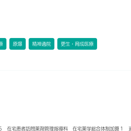
療
原爆
精神通院
更生・育成医療
５ 在宅患者訪問薬剤管理指導料 在宅薬学総合体制加算１