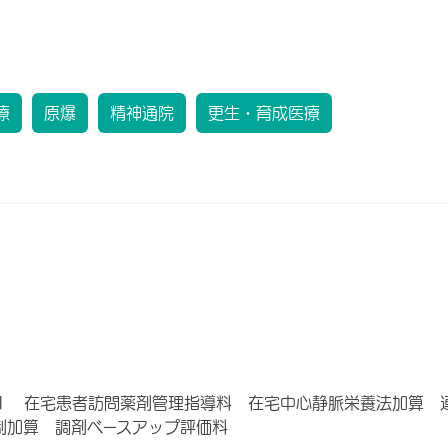
療
原爆
精神通院
更生・育成医療
１ 在宅患者訪問薬剤管理指導料 在宅中心静脈栄養法加算 
制加算 調剤ベースアップ評価料