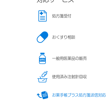
処方箋受付
おくすり相談
一般用医薬品の販売
使用済み注射針回収
お薬手帳プラス処方箋送信対応