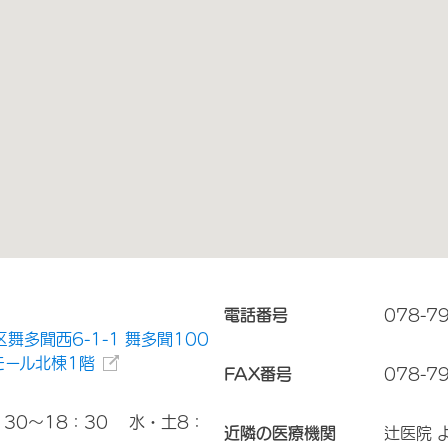
電話番号
078-7
舞多聞西6-1-1 舞多聞100
モール北棟1階
FAX番号
078-7
30～18：30 水・土8：
近隣の医療機関
辻医院 