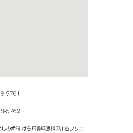
98-5761
98-5762
よしの歯科 はら耳鼻咽喉科伊川谷クリニ