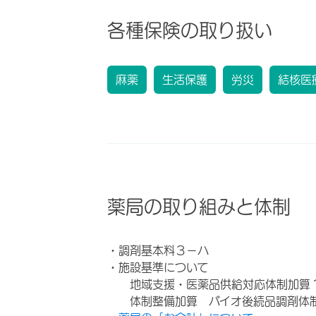
各種保険の取り扱い
麻薬
生活保護
労災
結核医
薬局の取り組みと体制
・調剤基本料３－ハ
・施設基準について
地域支援・医薬品供給対応体制加算
体制整備加算 バイオ後続品調剤体