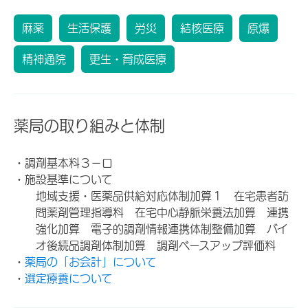
麻薬
生活保護
労災
結核医療
原爆
精神通院
更生・育成医療
薬局の取り組みと体制
・調剤基本料３－ロ
・施設基準について
地域支援・医薬品供給対応体制加算１ 在宅患者訪
問薬剤管理指導料 在宅中心静脈栄養法加算 連携
強化加算 電子的調剤情報連携体制整備加算 バイ
オ後続品調剤体制加算 調剤ベースアップ評価料
・
薬局の「お会計」について
・
選定療養について