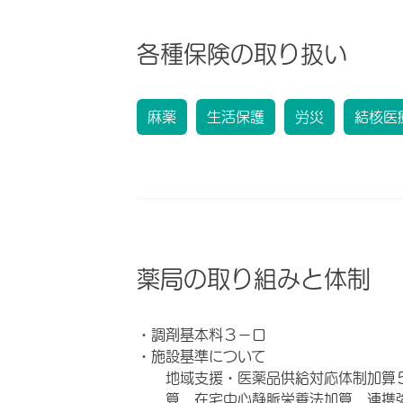
各種保険の取り扱い
麻薬
生活保護
労災
結核医
薬局の取り組みと体制
・調剤基本料３－ロ
・施設基準について
地域支援・医薬品供給対応体制加算
算 在宅中心静脈栄養法加算 連携