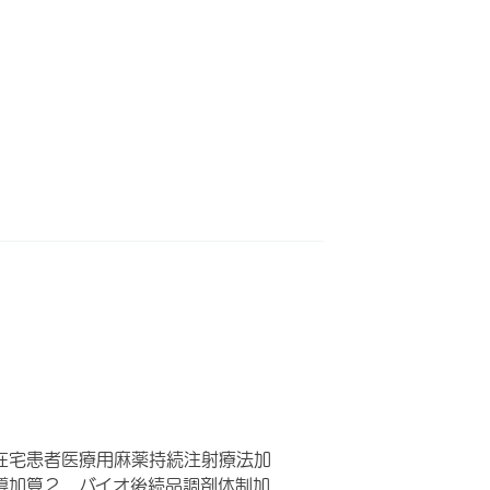
在宅患者医療用麻薬持続注射療法加
導加算２ バイオ後続品調剤体制加