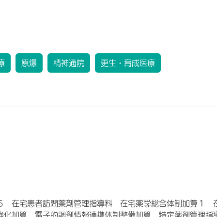
療
原爆
精神通院
更生・育成医療
５ 在宅患者訪問薬剤管理指導料 在宅薬学総合体制加算１ 
強化加算 電子的調剤情報連携体制整備加算 特定薬剤管理指