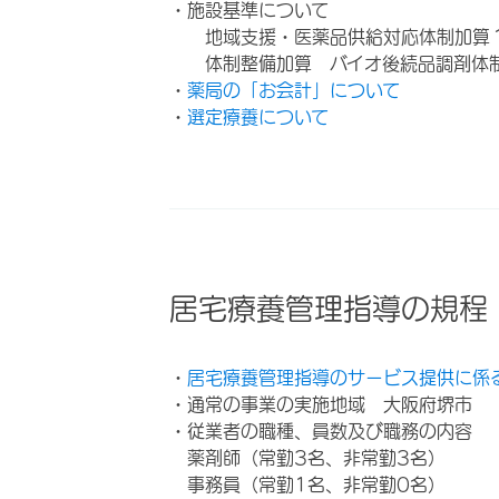
・施設基準について
地域支援・医薬品供給対応体制加算
体制整備加算 バイオ後続品調剤体
・
薬局の「お会計」について
・
選定療養について
居宅療養管理指導の規程
・
居宅療養管理指導のサービス提供に係
・通常の事業の実施地域 大阪府堺市
・従業者の職種、員数及び職務の内容
薬剤師（常勤3名、非常勤3名）
事務員（常勤1名、非常勤0名）