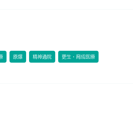
療
原爆
精神通院
更生・育成医療