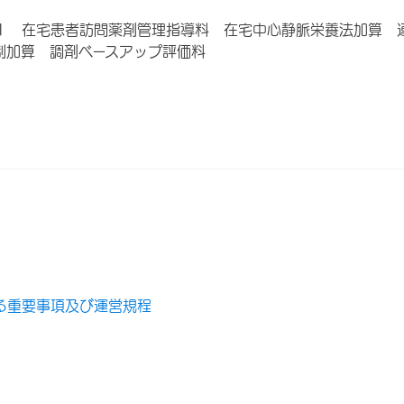
１ 在宅患者訪問薬剤管理指導料 在宅中心静脈栄養法加算 
制加算 調剤ベースアップ評価料
る重要事項及び運営規程