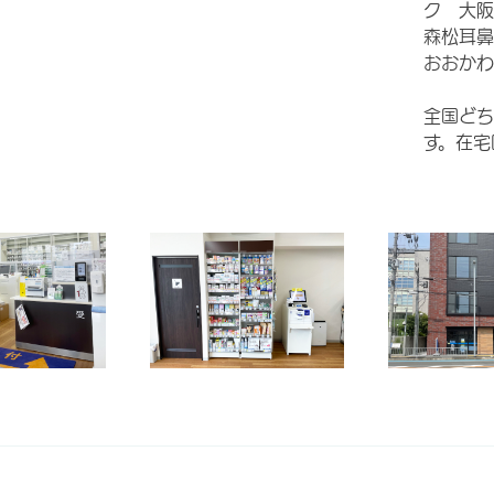
ク 大
森松耳
おおかわ
全国どち
す。在宅