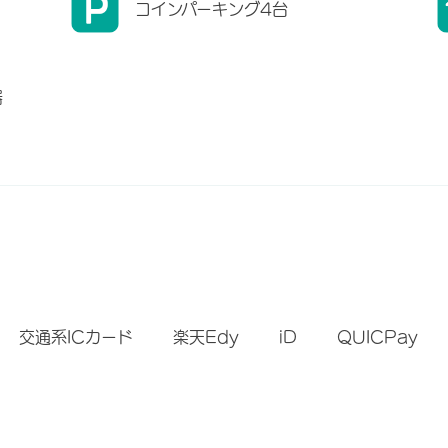
コインパーキング4台
器
）
交通系ICカード
楽天Edy
iD
QUICPay