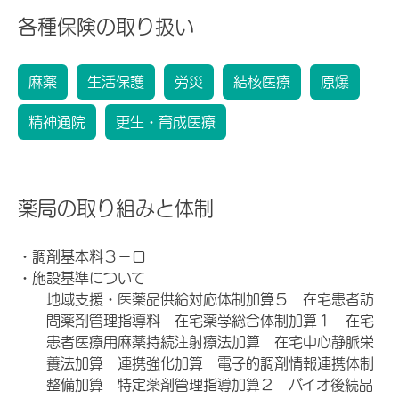
各種保険の取り扱い
麻薬
生活保護
労災
結核医療
原爆
精神通院
更生・育成医療
薬局の取り組みと体制
・調剤基本料３－ロ
・施設基準について
地域支援・医薬品供給対応体制加算５ 在宅患者訪
問薬剤管理指導料 在宅薬学総合体制加算１ 在宅
患者医療用麻薬持続注射療法加算 在宅中心静脈栄
養法加算 連携強化加算 電子的調剤情報連携体制
整備加算 特定薬剤管理指導加算２ バイオ後続品