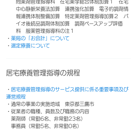
問薬剤管理指導料 在宅薬学総合体制加算１ 在宅
中心静脈栄養法加算 連携強化加算 電子的調剤情
報連携体制整備加算 特定薬剤管理指導加算２ バ
イオ後続品調剤体制加算 調剤ベースアップ評価
料 服薬管理指導料の注１
・
薬局の「お会計」について
・
選定療養について
居宅療養管理指導の規程
・
居宅療養管理指導のサービス提供に係る重要事項及び
運営規程
・通常の事業の実施地域 東京都三鷹市
・従業者の職種、員数及び職務の内容
薬剤師（常勤6名、非常勤23名）
事務員（常勤5名、非常勤0名）