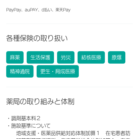
PayPay、auPAY、d払い、楽天Pay
各種保険の取り扱い
麻薬
生活保護
労災
結核医療
原爆
精神通院
更生・育成医療
薬局の取り組みと体制
・調剤基本料２
・施設基準について
地域支援・医薬品供給対応体制加算１ 在宅患者訪