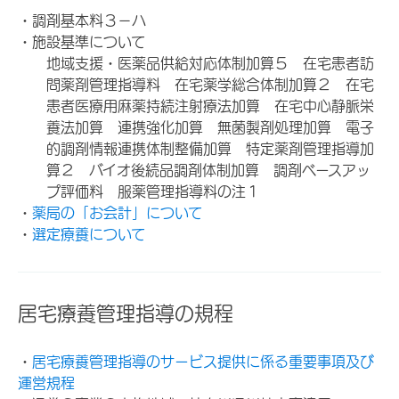
・調剤基本料３－ハ
・施設基準について
地域支援・医薬品供給対応体制加算５ 在宅患者訪
問薬剤管理指導料 在宅薬学総合体制加算２ 在宅
患者医療用麻薬持続注射療法加算 在宅中心静脈栄
養法加算 連携強化加算 無菌製剤処理加算 電子
的調剤情報連携体制整備加算 特定薬剤管理指導加
算２ バイオ後続品調剤体制加算 調剤ベースアッ
プ評価料 服薬管理指導料の注１
・
薬局の「お会計」について
・
選定療養について
居宅療養管理指導の規程
・
居宅療養管理指導のサービス提供に係る重要事項及び
運営規程