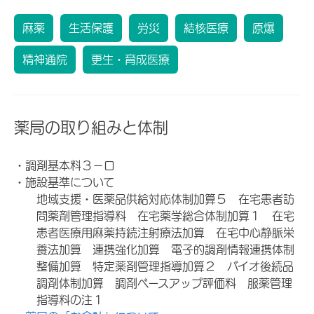
麻薬
生活保護
労災
結核医療
原爆
精神通院
更生・育成医療
薬局の取り組みと体制
・調剤基本料３－ロ
・施設基準について
地域支援・医薬品供給対応体制加算５ 在宅患者訪
問薬剤管理指導料 在宅薬学総合体制加算１ 在宅
患者医療用麻薬持続注射療法加算 在宅中心静脈栄
養法加算 連携強化加算 電子的調剤情報連携体制
整備加算 特定薬剤管理指導加算２ バイオ後続品
調剤体制加算 調剤ベースアップ評価料 服薬管理
指導料の注１