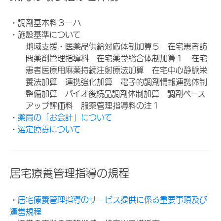
・調剤基本料３－ハ
・施設基準について
地域支援・医薬品供給対応体制加算５ 在宅患者訪
問薬剤管理指導料 在宅薬学総合体制加算１ 在宅
患者医療用麻薬持続注射療法加算 在宅中心静脈栄
養法加算 連携強化加算 電子的調剤情報連携体制
整備加算 バイオ後続品調剤体制加算 調剤ベース
アップ評価料 服薬管理指導料の注１
・
薬局の「お会計」について
・
選定療養について
居宅療養管理指導の規程
・
居宅療養管理指導のサービス提供に係る重要事項及び
運営規程