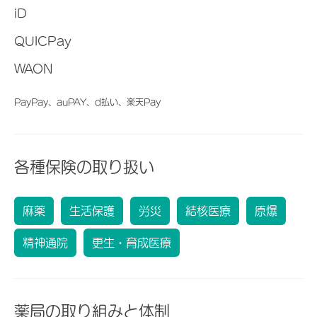
iD
QUICPay
WAON
PayPay、auPAY、d払い、楽天Pay
各種保険の取り扱い
麻薬
生活保護
労災
結核医療
原爆
精神通院
更生・育成医療
薬局の取り組みと体制