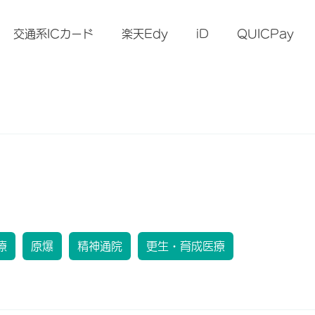
交通系ICカード
楽天Edy
iD
QUICPay
療
原爆
精神通院
更生・育成医療