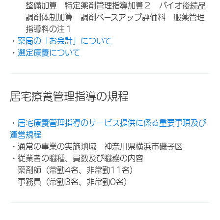
整備加算 特定薬剤管理指導加算２ バイオ後続品
調剤体制加算 調剤ベースアップ評価料 服薬管理
指導料の注１
・
薬局の「お会計」について
・
選定療養について
居宅療養管理指導の規程
・
居宅療養管理指導のサービス提供に係る重要事項及び
運営規程
・通常の事業の実施地域 神奈川県横浜市磯子区
・従業者の職種、員数及び職務の内容
薬剤師（常勤4名、非常勤11名）
事務員（常勤3名、非常勤0名）