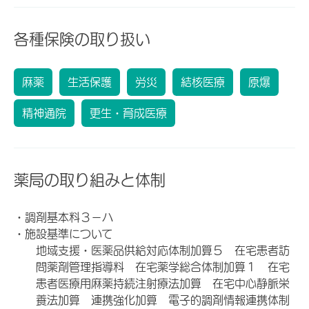
各種保険の取り扱い
麻薬
生活保護
労災
結核医療
原爆
精神通院
更生・育成医療
薬局の取り組みと体制
・調剤基本料３－ハ
・施設基準について
地域支援・医薬品供給対応体制加算５ 在宅患者訪
問薬剤管理指導料 在宅薬学総合体制加算１ 在宅
患者医療用麻薬持続注射療法加算 在宅中心静脈栄
養法加算 連携強化加算 電子的調剤情報連携体制