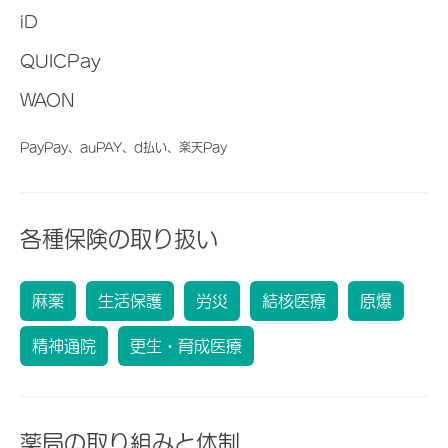
iD
QUICPay
WAON
PayPay、auPAY、d払い、楽天Pay
各種保険の取り扱い
麻薬
生活保護
労災
結核医療
原爆
精神通院
更生・育成医療
薬局の取り組みと体制