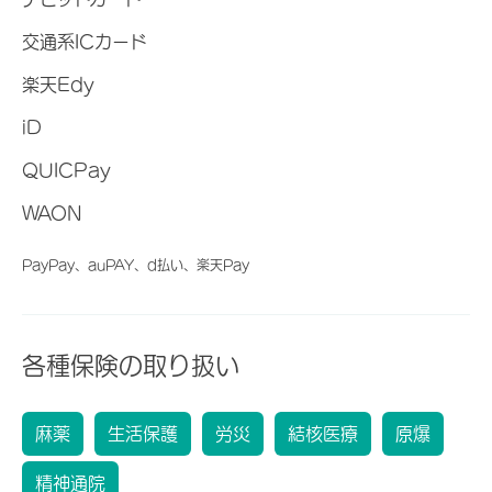
交通系ICカード
楽天Edy
iD
QUICPay
WAON
PayPay、auPAY、d払い、楽天Pay
各種保険の取り扱い
麻薬
生活保護
労災
結核医療
原爆
精神通院