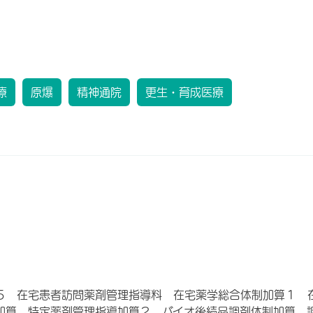
療
原爆
精神通院
更生・育成医療
５ 在宅患者訪問薬剤管理指導料 在宅薬学総合体制加算１ 
加算 特定薬剤管理指導加算２ バイオ後続品調剤体制加算 