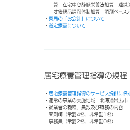
算 在宅中心静脈栄養法加算 連携
オ後続品調剤体制加算 調剤ベース
・
薬局の「お会計」について
・
選定療養について
居宅療養管理指導の規程
・
居宅療養管理指導のサービス提供に係
・通常の事業の実施地域 北海道帯広市
・従業者の職種、員数及び職務の内容
薬剤師（常勤4名、非常勤1名）
事務員（常勤2名、非常勤0名）