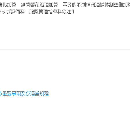
強化加算 無菌製剤処理加算 電子的調剤情報連携体制整備加
アップ評価料 服薬管理指導料の注１
る重要事項及び運営規程