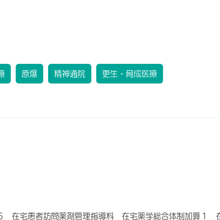
療
原爆
精神通院
更生・育成医療
５ 在宅患者訪問薬剤管理指導料 在宅薬学総合体制加算１ 