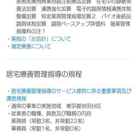
患者医療用麻薬持続注射療法加算 在宅中心静脈栄
養法加算 連携強化加算 電子的調剤情報連携体制
整備加算 特定薬剤管理指導加算２ バイオ後続品
調剤体制加算 調剤ベースアップ評価料 服薬管理
指導料の注１
・
薬局の「お会計」について
・
選定療養について
居宅療養管理指導の規程
・
居宅療養管理指導のサービス提供に係る重要事項及び
運営規程
・通常の事業の実施地域 東京都世田谷区
・従業者の職種、員数及び職務の内容
薬剤師（常勤3名、非常勤22名）
事務員（常勤1名、非常勤0名）