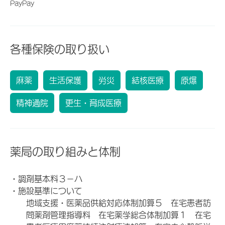
PayPay
各種保険の取り扱い
麻薬
生活保護
労災
結核医療
原爆
精神通院
更生・育成医療
薬局の取り組みと体制
・調剤基本料３－ハ
・施設基準について
地域支援・医薬品供給対応体制加算５ 在宅患者訪
問薬剤管理指導料 在宅薬学総合体制加算１ 在宅