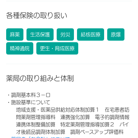
各種保険の取り扱い
麻薬
生活保護
労災
結核医療
原爆
精神通院
更生・育成医療
薬局の取り組みと体制
・調剤基本料３－ロ
・施設基準について
地域支援・医薬品供給対応体制加算１ 在宅患者訪
問薬剤管理指導料 連携強化加算 電子的調剤情報
連携体制整備加算 特定薬剤管理指導加算２ バイ
オ後続品調剤体制加算 調剤ベースアップ評価料