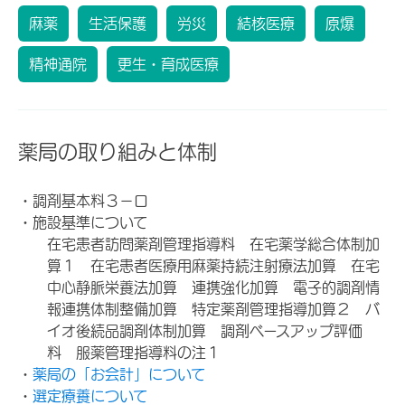
麻薬
生活保護
労災
結核医療
原爆
精神通院
更生・育成医療
薬局の取り組みと体制
・調剤基本料３－ロ
・施設基準について
在宅患者訪問薬剤管理指導料 在宅薬学総合体制加
算１ 在宅患者医療用麻薬持続注射療法加算 在宅
中心静脈栄養法加算 連携強化加算 電子的調剤情
報連携体制整備加算 特定薬剤管理指導加算２ バ
イオ後続品調剤体制加算 調剤ベースアップ評価
料 服薬管理指導料の注１
・
薬局の「お会計」について
・
選定療養について