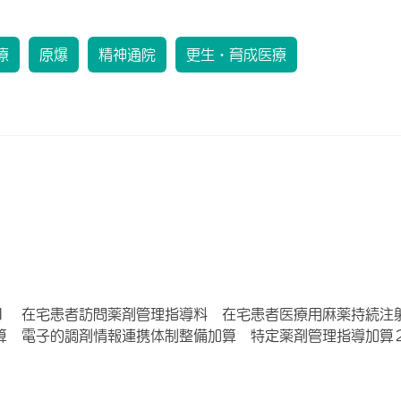
療
原爆
精神通院
更生・育成医療
１ 在宅患者訪問薬剤管理指導料 在宅患者医療用麻薬持続注
算 電子的調剤情報連携体制整備加算 特定薬剤管理指導加算