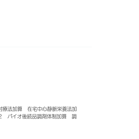
射療法加算 在宅中心静脈栄養法加
２ バイオ後続品調剤体制加算 調