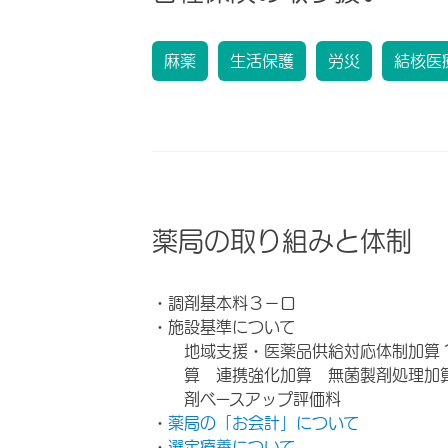
麻薬
生活保護
労災
結核医
薬局の取り組みと体制
・調剤基本料３－ロ
・施設基準について
地域支援・医薬品供給対応体制加算
算 連携強化加算 無菌製剤処理加
剤ベースアップ評価料
・
薬局の「お会計」について
・
選定療養について