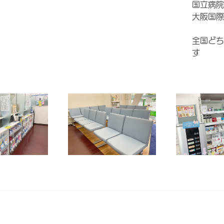
国立病院
大阪国際
全国どち
す