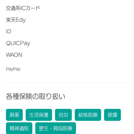
交通系ICカード
楽天Edy
iD
QUICPay
WAON
PayPay
各種保険の取り扱い
麻薬
生活保護
労災
結核医療
原爆
精神通院
更生・育成医療