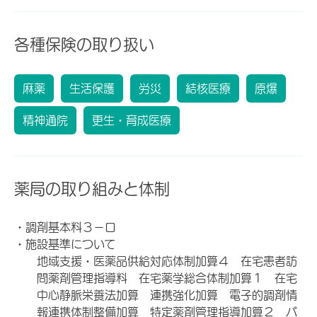
各種保険の取り扱い
麻薬
生活保護
労災
結核医療
原爆
精神通院
更生・育成医療
薬局の取り組みと体制
・調剤基本料３－ロ
・施設基準について
地域支援・医薬品供給対応体制加算４ 在宅患者訪
問薬剤管理指導料 在宅薬学総合体制加算１ 在宅
中心静脈栄養法加算 連携強化加算 電子的調剤情
報連携体制整備加算 特定薬剤管理指導加算２ バ