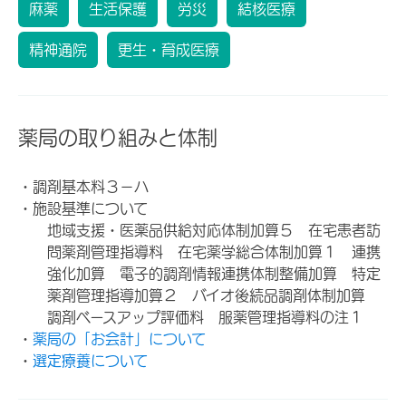
麻薬
生活保護
労災
結核医療
精神通院
更生・育成医療
薬局の取り組みと体制
・調剤基本料３－ハ
・施設基準について
地域支援・医薬品供給対応体制加算５ 在宅患者訪
問薬剤管理指導料 在宅薬学総合体制加算１ 連携
強化加算 電子的調剤情報連携体制整備加算 特定
薬剤管理指導加算２ バイオ後続品調剤体制加算
調剤ベースアップ評価料 服薬管理指導料の注１
・
薬局の「お会計」について
・
選定療養について