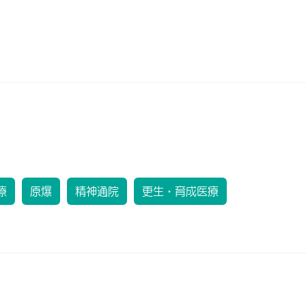
療
原爆
精神通院
更生・育成医療