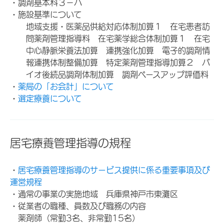
・調剤基本料３－ハ
・施設基準について
地域支援・医薬品供給対応体制加算１ 在宅患者訪
問薬剤管理指導料 在宅薬学総合体制加算１ 在宅
中心静脈栄養法加算 連携強化加算 電子的調剤情
報連携体制整備加算 特定薬剤管理指導加算２ バ
イオ後続品調剤体制加算 調剤ベースアップ評価料
・
薬局の「お会計」について
・
選定療養について
居宅療養管理指導の規程
・
居宅療養管理指導のサービス提供に係る重要事項及び
運営規程
・通常の事業の実施地域 兵庫県神戸市東灘区
・従業者の職種、員数及び職務の内容
薬剤師（常勤3名、非常勤15名）