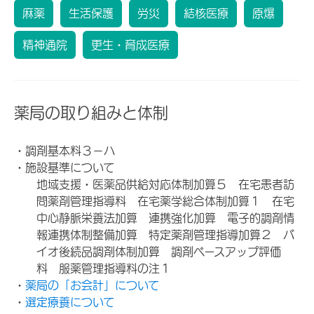
麻薬
生活保護
労災
結核医療
原爆
精神通院
更生・育成医療
薬局の取り組みと体制
・調剤基本料３－ハ
・施設基準について
地域支援・医薬品供給対応体制加算５ 在宅患者訪
問薬剤管理指導料 在宅薬学総合体制加算１ 在宅
中心静脈栄養法加算 連携強化加算 電子的調剤情
報連携体制整備加算 特定薬剤管理指導加算２ バ
イオ後続品調剤体制加算 調剤ベースアップ評価
料 服薬管理指導料の注１
・
薬局の「お会計」について
・
選定療養について