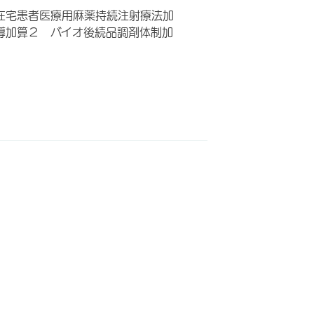
在宅患者医療用麻薬持続注射療法加
導加算２ バイオ後続品調剤体制加