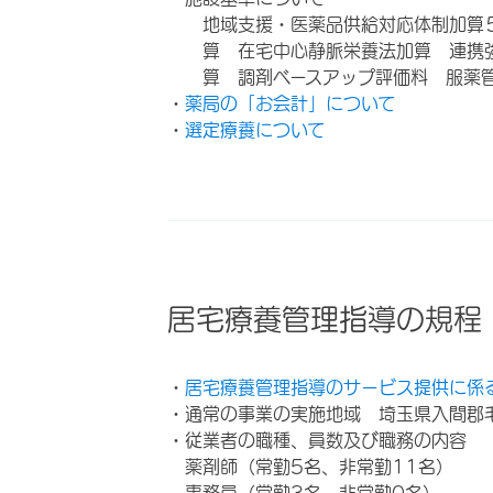
地域支援・医薬品供給対応体制加算
算 在宅中心静脈栄養法加算 連携
算 調剤ベースアップ評価料 服薬
・
薬局の「お会計」について
・
選定療養について
居宅療養管理指導の規程
・
居宅療養管理指導のサービス提供に係
・通常の事業の実施地域 埼玉県入間郡
・従業者の職種、員数及び職務の内容
薬剤師（常勤5名、非常勤11名）