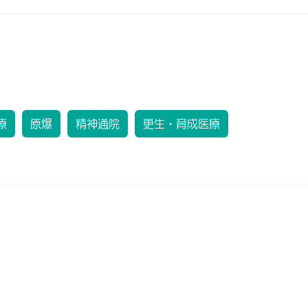
療
原爆
精神通院
更生・育成医療