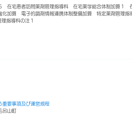
５ 在宅患者訪問薬剤管理指導料 在宅薬学総合体制加算１ 
強化加算 電子的調剤情報連携体制整備加算 特定薬剤管理指
管理指導料の注１
る重要事項及び運営規程
毛呂山町