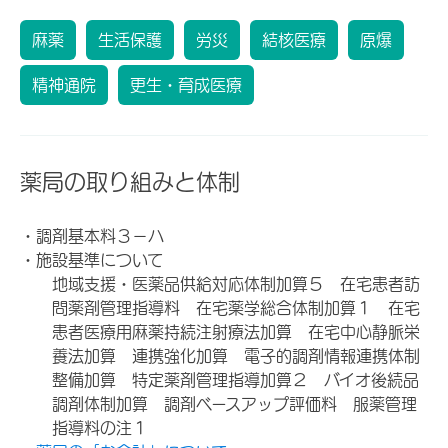
麻薬
生活保護
労災
結核医療
原爆
精神通院
更生・育成医療
薬局の取り組みと体制
・調剤基本料３－ハ
・施設基準について
地域支援・医薬品供給対応体制加算５ 在宅患者訪
問薬剤管理指導料 在宅薬学総合体制加算１ 在宅
患者医療用麻薬持続注射療法加算 在宅中心静脈栄
養法加算 連携強化加算 電子的調剤情報連携体制
整備加算 特定薬剤管理指導加算２ バイオ後続品
調剤体制加算 調剤ベースアップ評価料 服薬管理
指導料の注１