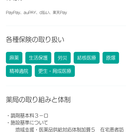
PayPay、auPAY、d払い、楽天Pay
各種保険の取り扱い
麻薬
生活保護
労災
結核医療
原爆
精神通院
更生・育成医療
薬局の取り組みと体制
・調剤基本料３－ロ
・施設基準について
地域支援・医薬品供給対応体制加算５ 在宅患者訪