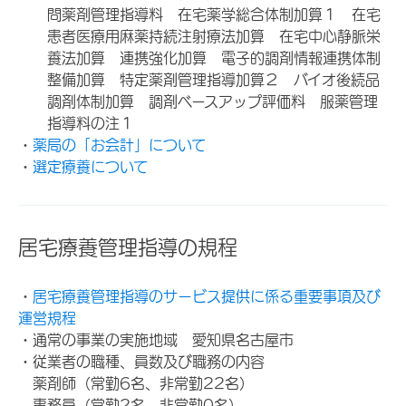
問薬剤管理指導料 在宅薬学総合体制加算１ 在宅
患者医療用麻薬持続注射療法加算 在宅中心静脈栄
養法加算 連携強化加算 電子的調剤情報連携体制
整備加算 特定薬剤管理指導加算２ バイオ後続品
調剤体制加算 調剤ベースアップ評価料 服薬管理
指導料の注１
・
薬局の「お会計」について
・
選定療養について
居宅療養管理指導の規程
・
居宅療養管理指導のサービス提供に係る重要事項及び
運営規程
・通常の事業の実施地域 愛知県名古屋市
・従業者の職種、員数及び職務の内容
薬剤師（常勤6名、非常勤22名）
事務員（常勤2名、非常勤0名）