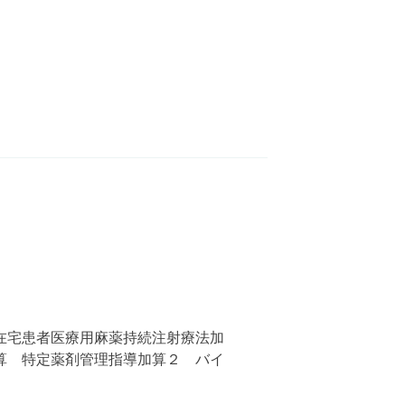
在宅患者医療用麻薬持続注射療法加
算 特定薬剤管理指導加算２ バイ