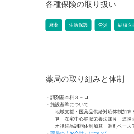
各種保険の取り扱い
麻薬
生活保護
労災
結核医
薬局の取り組みと体制
・調剤基本料３－ロ
・施設基準について
地域支援・医薬品供給対応体制加算
算 在宅中心静脈栄養法加算 連携
オ後続品調剤体制加算 調剤ベース
・
薬局の「お会計」について