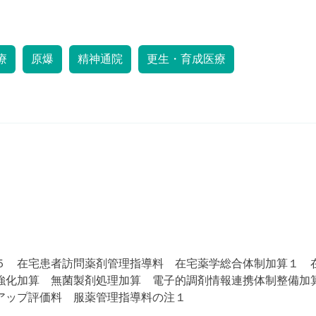
療
原爆
精神通院
更生・育成医療
５ 在宅患者訪問薬剤管理指導料 在宅薬学総合体制加算１ 
強化加算 無菌製剤処理加算 電子的調剤情報連携体制整備加
アップ評価料 服薬管理指導料の注１