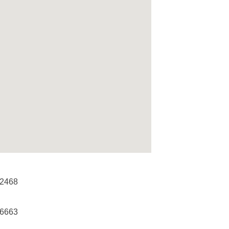
-2468
-6663