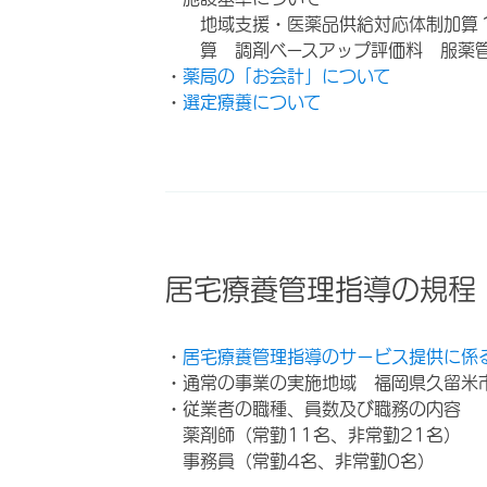
地域支援・医薬品供給対応体制加算
算 調剤ベースアップ評価料 服薬
・
薬局の「お会計」について
・
選定療養について
居宅療養管理指導の規程
・
居宅療養管理指導のサービス提供に係
・通常の事業の実施地域 福岡県久留米
・従業者の職種、員数及び職務の内容
薬剤師（常勤11名、非常勤21名）
事務員（常勤4名、非常勤0名）