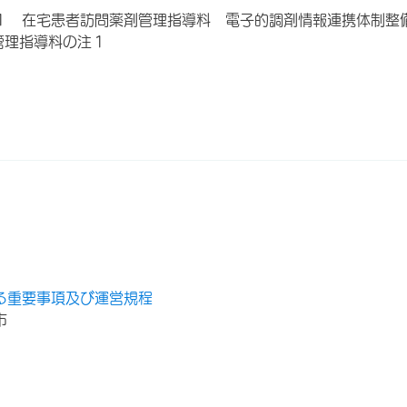
１ 在宅患者訪問薬剤管理指導料 電子的調剤情報連携体制整
管理指導料の注１
る重要事項及び運営規程
市