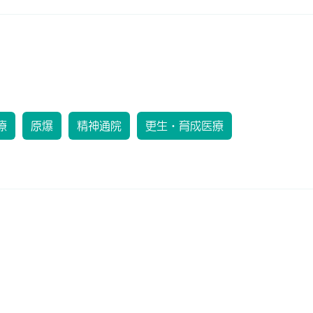
療
原爆
精神通院
更生・育成医療