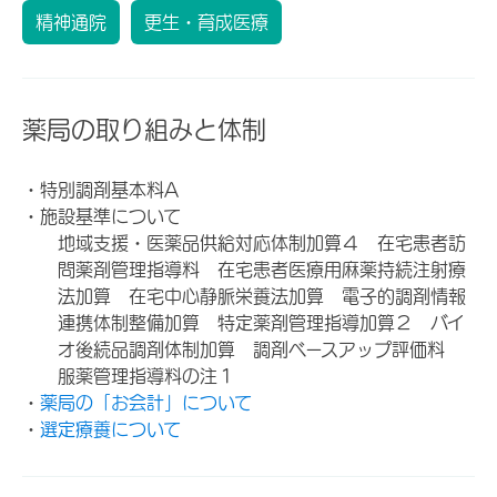
精神通院
更生・育成医療
薬局の取り組みと体制
・特別調剤基本料A
・施設基準について
地域支援・医薬品供給対応体制加算４ 在宅患者訪
問薬剤管理指導料 在宅患者医療用麻薬持続注射療
法加算 在宅中心静脈栄養法加算 電子的調剤情報
連携体制整備加算 特定薬剤管理指導加算２ バイ
オ後続品調剤体制加算 調剤ベースアップ評価料
服薬管理指導料の注１
・
薬局の「お会計」について
・
選定療養について